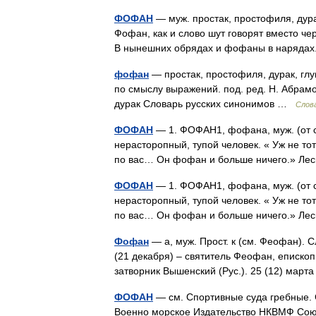
ФОФАН
— муж. простак, простофиля, дурак
Фофан, как и слово шут говорят вместо че
В нынешних обрядах и фофаны в нарядах.
фофан
— простак, простофиля, дурак, глу
по смыслу выражений. под. ред. Н. Абрам
дурак Словарь русских синонимов …
Слов
ФОФАН
— 1. ФОФАН1, фофана, муж. (от со
нерасторопный, тупой человек. « Уж не то
по вас… Он фофан и больше ничего.» Лес
ФОФАН
— 1. ФОФАН1, фофана, муж. (от со
нерасторопный, тупой человек. « Уж не то
по вас… Он фофан и больше ничего.» Лес
Фофан
— а, муж. Прост. к (см. Феофан). 
(21 декабря) – святитель Феофан, еписко
затворник Вышенский (Рус.). 25 (12) м
ФОФАН
— см. Спортивные суда гребные. С
Военно морское Издательство НКВМФ Союз