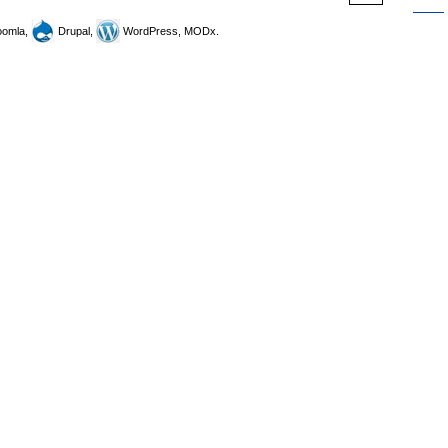
omla,
Drupal,
WordPress, MODx.