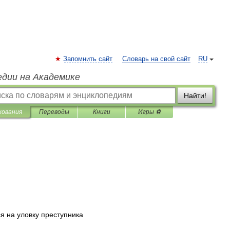
Запомнить сайт
Словарь на свой сайт
RU
едии на Академике
Найти!
кования
Переводы
Книги
Игры ⚽
ся
на
уловку
преступника