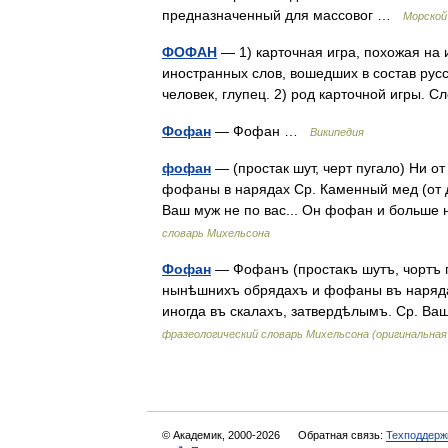
предназначенный для массовог …
Морской
ФОФАН
— 1) карточная игра, похожая на и
иностранных слов, вошедших в состав рус
человек, глупец. 2) род карточной игры.
Фофан
— Фофан …
Википедия
фофан
— (простак шут, черт пугало) Ни о
фофаны в нарядах Ср. Каменный мед (от д
Ваш муж не по вас... Он фофан и больше 
словарь Михельсона
Фофан
— Фофанъ (простакъ шутъ, чортъ п
нынѣшнихъ обрядахъ и фофаны въ наряда
иногда въ скалахъ, затвердѣлымъ. Ср. В
фразеологический словарь Михельсона (оригинальна
© Академик, 2000-2026
Обратная связь:
Техподдерж