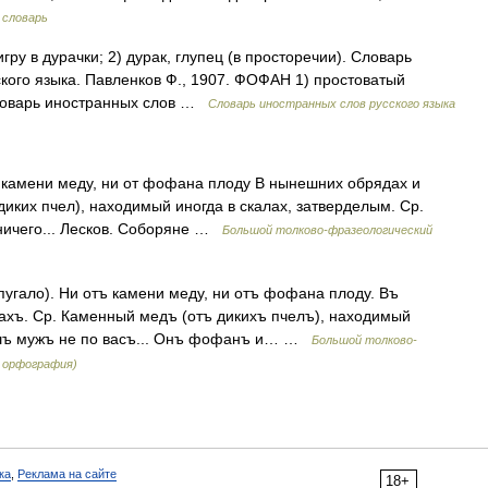
 словарь
гру в дурачки; 2) дурак, глупец (в просторечии). Словарь
ского языка. Павленков Ф., 1907. ФОФАН 1) простоватый
 Словарь иностранных слов …
Словарь иностранных слов русского языка
т камени меду, ни от фофана плоду В нынешних обрядах и
иких пчел), находимый иногда в скалах, затверделым. Ср.
ничего... Лесков. Соборяне …
Большой толково-фразеологический
угало). Ни отъ камени меду, ни отъ фофана плоду. Въ
хъ. Ср. Каменный медъ (отъ дикихъ пчелъ), находимый
ашъ мужъ не по васъ... Онъ фофанъ и… …
Большой толково-
я орфография)
ка
,
Реклама на сайте
18+