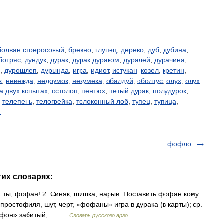
болван стоеросовый
,
бревно
,
глупец
,
дерево
,
дуб
,
дубина
,
ботряс
,
дундук
,
дурак
,
дурак дураком
,
дуралей
,
дурачина
,
м
,
дурошлеп
,
дурында
,
игра
,
идиот
,
истукан
,
козел
,
кретин
,
к
,
невежда
,
недоумок
,
некумека
,
обалдуй
,
оболтус
,
олух
,
олух
а двух копытах
,
остолоп
,
пентюх
,
петый дурак
,
полудурок
,
,
телепень
,
телогрейка
,
толоконный лоб
,
тупец
,
тупица
,
н
фофло
гих словарях:
х ты, фофан! 2. Синяк, шишка, нарыв. Поставить фофан кому.
ростофиля, шут, черт, «фофаны» игра в дурака (в карты); ср.
«фофон» забитый,… …
Словарь русского арго