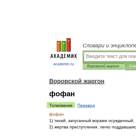
Словари и энциклоп
academic.ru
Воровской жаргон
Тол
Воровской жаргон
фофан
Толкование
Перевод
фофан
1
)
тихий
,
запуганный
ворами
осужденный
;
2
)
жертва
преступления
,
легко
поддавшая