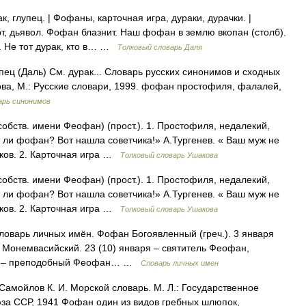
, глупец. | Фофаны, карточная игра, дураки, дурачки. |
рт, дьявол. Фофан блазнит. Наш фофан в землю вкопан (столб).
 Не тот дурак, кто в… …
Толковый словарь Даля
пец (Даль) См. дурак... Словарь русских синонимов и сходных
ова, М.: Русские словари, 1999. фофан простофиля, фалалей,
арь синонимов
бств. имени Феофан) (прост.). 1. Простофиля, недалекий,
т ли фофан? Вот нашла советчика!» А.Тургенев. « Ваш муж не
ков. 2. Карточная игра …
Толковый словарь Ушакова
бств. имени Феофан) (прост.). 1. Простофиля, недалекий,
т ли фофан? Вот нашла советчика!» А.Тургенев. « Ваш муж не
ков. 2. Карточная игра …
Толковый словарь Ушакова
Словарь личных имён. Фофан Богоявленный (греч.). 3 января
п Монемвасийский. 23 (10) января – святитель Феофан,
арта – преподобный Феофан… …
Словарь личных имен
амойлов К. И. Морской словарь. М. Л.: Государственное
а ССР, 1941 Фофан один из видов гребных шлюпок,