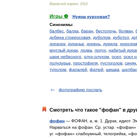
Воровской
жаргон
.
2014
.
Игры ⚽
Нужна курсовая?
Синонимы
:
балбес
,
балда
,
баран
,
бестолочь
,
болван
,
дубина стоеросовая
,
дуболом
,
дуботол
,
ду
дурачок
,
дурачье
,
дурень
,
дурила
,
дуроло
круглый дурак
,
лодка
,
лопух
,
набитый дура
царя небесного
,
олух-олухом
,
осел
,
осел н
полудурье
,
простофиля
,
пустоголов
,
синяк
туполом
,
фалалей
,
фатюй
,
шишка
,
щелба
фотографию послать
Смотреть что такое "фофан" в дру
фофан
— ФОФАН, а, м. 1. Дурак, идиот. Э
Нарваться на фофан. Ср. устар. «фофан» п
уг. «фофан» слабоумный, телогрейка, 